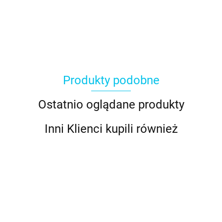
Produkty podobne
Ostatnio oglądane produkty
Inni Klienci kupili również
Tylka do
Tylka do
Tylka do
Adapter
kaligrafii
kaligrafii
kaligrafii
Tylka do