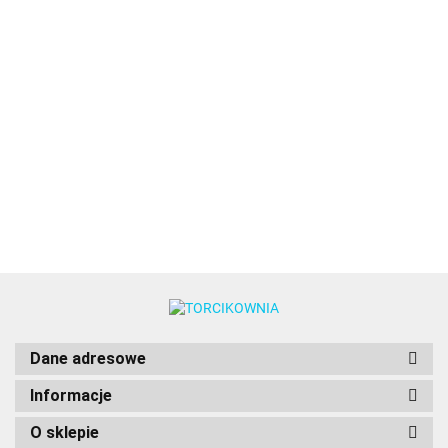
Skalpel,
Szpatuła
Szpatuła
Szpatuła
nożyk do
cukiernicza,
cukiernicza,
cukiernic
nacinania,
4.89
łopatka
łopatka
łopatka
Plakat na
cięcia
6.49
8.49
4.98
krzywa -
krzywa - 32
prosta -
samochód -
26,5 cm
cm
27,5 cm
PRZEPRASZAM...
8.00
ALE WIOZĘ TORT
:)
Dane adresowe
Informacje
O sklepie