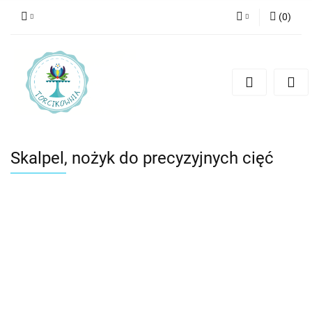
(
0
)
Zaloguj się
Zarejestruj się
Dodaj zgłoszenie
Skalpel, nożyk do precyzyjnych cięć