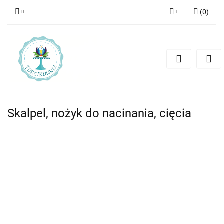
(
0
)
Zaloguj się
Zarejestruj się
Dodaj zgłoszenie
Skalpel, nożyk do nacinania, cięcia