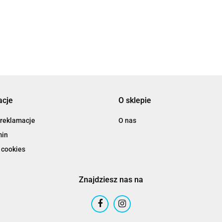
16.89
acje
O sklepie
 reklamacje
O nas
min
 cookies
Znajdziesz nas na