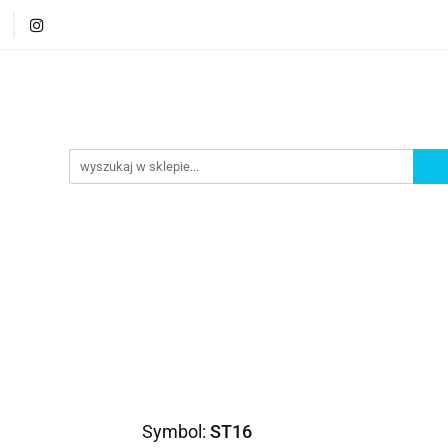
orie
Nowości
Bestsellery
Promocje
Akademi
romocje
Akademia
Symbol:
ST16