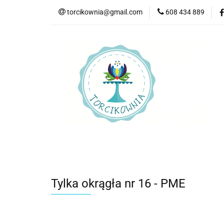
torcikownia@gmail.com
608 434 889
Kateg
Kategorie
Nowości
Bestsellery
P
Tylka okrągła nr 16 - PME