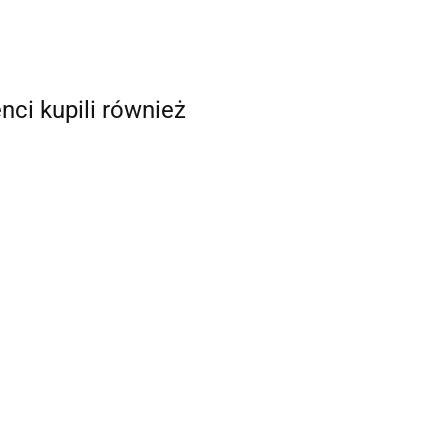
enci kupili również
Tylka do płatków,
różyczek 56R -
PME
ków,
Tylka do płatków,
16.89
różyczek 57L
 PME
leworęczna - PME