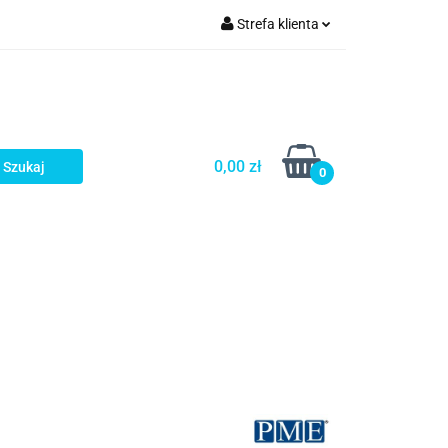
Strefa klienta
a
Zaloguj się
Zarejestruj się
Dodaj zgłoszenie
0,00 zł
0