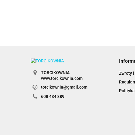
babeczek - Wilton
20.89
20.49
Inform
TORCIKOWNIA
Zwroty i
www.torcikownia.com
Regula
torcikownia@gmail.com
Polityka
608 434 889