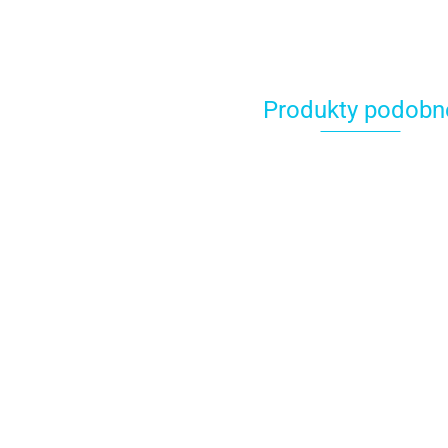
Produkty podobn
T
k
n
1
Adapter duży (coupler)
Coupler, adapter do
do tylek rosyjskich -
trójkolorowych
Decora