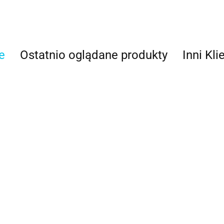
e
Ostatnio oglądane produkty
Inni Kli
ylka do
Tylka do
Tylka do
aligrafii mała
kaligrafii mała
kaligrafii średnia
r 23 - PME
nr 24 - PME
nr 25 - PME
6.89
16.89
Tylka do płat
16.89
różyczek 56L
leworęczna -