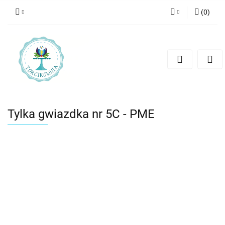
(
0
)
Zaloguj się
Zarejestruj się
Dodaj zgłoszenie
Tylka gwiazdka nr 5C - PME