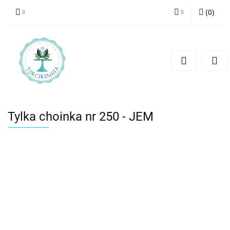
(
0
)
Zaloguj się
Zarejestruj się
Dodaj zgłoszenie
Tylka choinka nr 250 - JEM