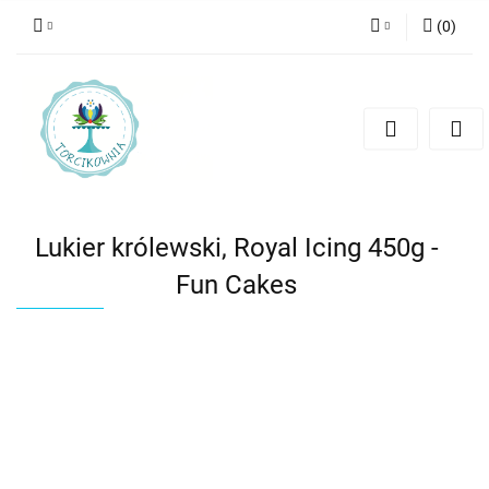
(
0
)
Zaloguj się
Zarejestruj się
Dodaj zgłoszenie
Lukier królewski, Royal Icing 450g -
Fun Cakes