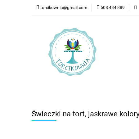
torcikownia@gmail.com
608 434 889
Kateg
Kategorie
Nowości
Bestsellery
Pr
Świeczki na tort, jaskrawe kolory