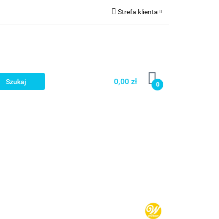
Strefa klienta
a
Zaloguj się
Zarejestruj się
Dodaj zgłoszenie
0,00 zł
0