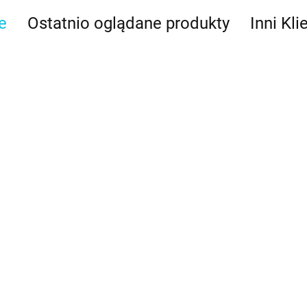
e
Ostatnio oglądane produkty
Inni Kli
 na tort,
Świeczka na tort,
Świeczka na tort,
Świeczka na
 Decora
cyfra 3 - Decora
cyfra 4 - Decora
cyfra 5 - D
2.99
2.99
2.99