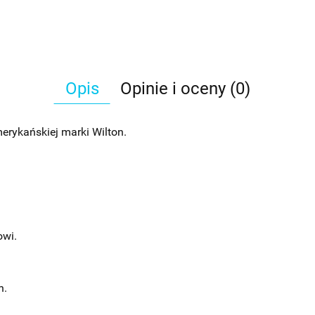
Opis
Opinie i oceny (0)
rykańskiej marki Wilton.
owi.
h.