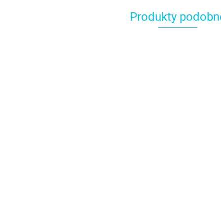
Produkty podobn
Świeczka na tort,
Świeczka na tort,
Świeczka
cyfra 1 - Wilton
cyfra 0 - Decora
cyfra 2 -
5.74
2.99
2.99