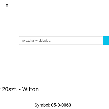
orie
Nowości
Bestsellery
Promocje
Akademi
omocje
Akademia
 20szt. - Wilton
Symbol:
05-0-0060