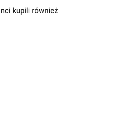
enci kupili również
 tort,
Świeczka na tort,
Świeczka na tort,
ecora
cyfra 6 - Decora
cyfra 7 - Decora
2.99
2.99