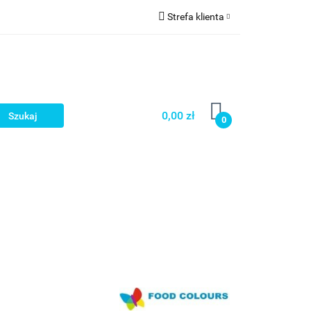
Strefa klienta
a
Zaloguj się
Zarejestruj się
Dodaj zgłoszenie
0,00 zł
0