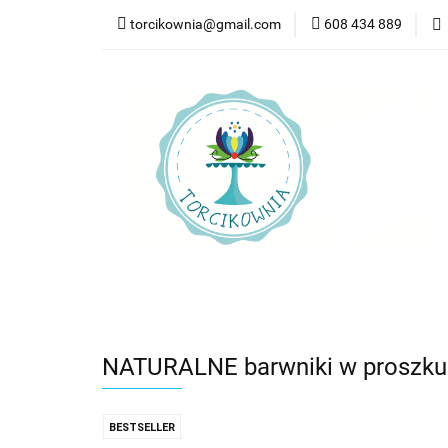
torcikownia@gmail.com
608 434 889
Kateg
Kategorie
Nowości
Bestsellery
Pr
NATURALNE barwniki w proszku
BESTSELLER