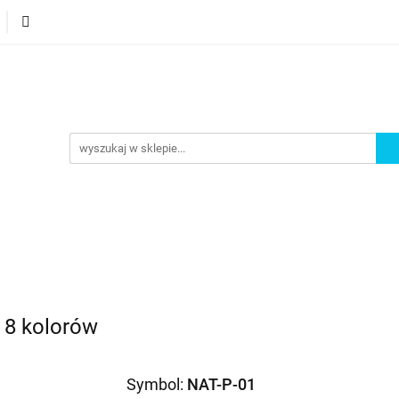
orie
Nowości
Bestsellery
Promocje
Akademi
omocje
Akademia
 8 kolorów
Symbol:
NAT-P-01