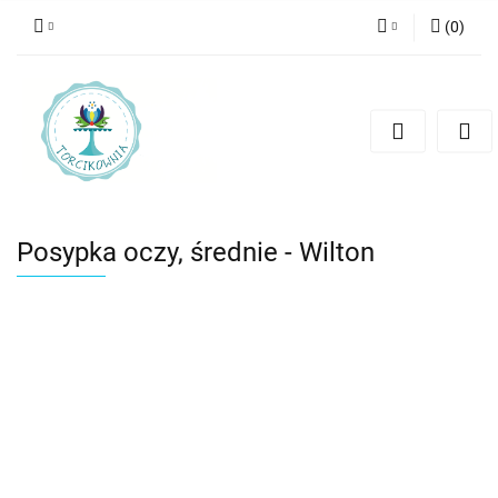
(
0
)
Zaloguj się
Zarejestruj się
Dodaj zgłoszenie
Posypka oczy, średnie - Wilton