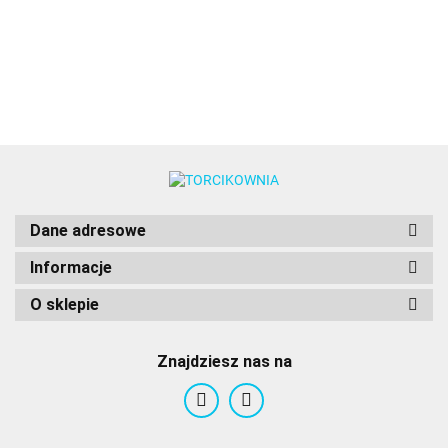
ECRU
w żelu
(35g) -
11.49
RÓŻ
Wilton
Food
żelu (35g) -
barwnik
(35g) -
Food
barwnik
Colours
Food
w żelu
Food
Colours
w żelu
Colours
20g -
Colou
20g -
Food
Food
Colours
Colours
Dane adresowe
Informacje
O sklepie
Znajdziesz nas na