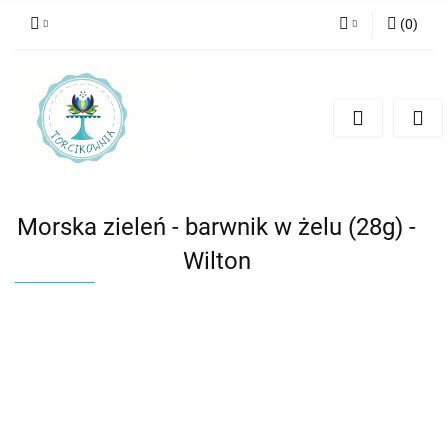
(
0
)
Zaloguj się
Zarejestruj się
Dodaj zgłoszenie
Morska zieleń - barwnik w żelu (28g) -
Wilton