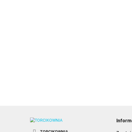
Forma do czekolady
Forma do czekoladek,
dubajskiej na dwie
kurczaki w jajkach -
tabliczki
Wilton
24.89
12.89
Inform
TORCIKOWNIA