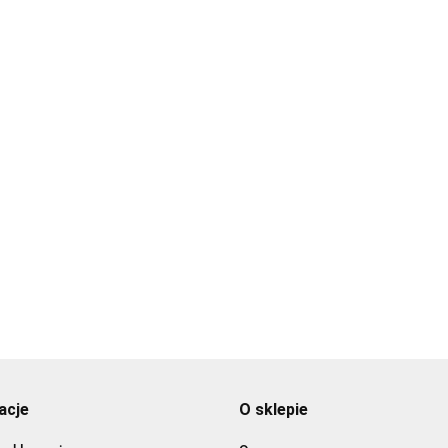
Forma d
czekolad
Forma do czekoladek,
Wilton
9.89
mini czaszki - Wilton
9.89
Forma do czekoladek, mini
króliczki i marchewki - Wilton
10.89
acje
O sklepie