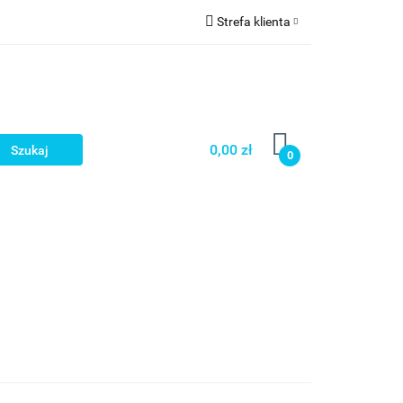
Strefa klienta
a
Zaloguj się
Zarejestruj się
Dodaj zgłoszenie
0,00 zł
0