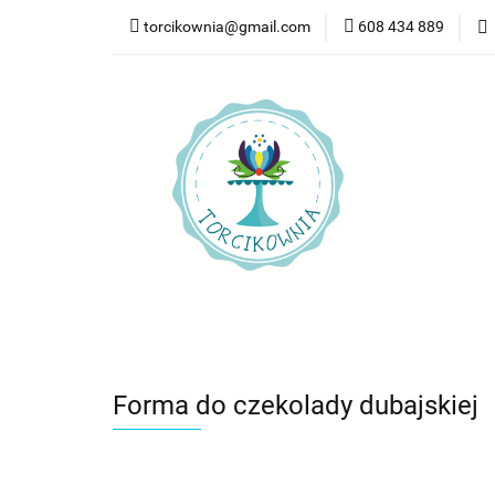
torcikownia@gmail.com
608 434 889
Kateg
Kategorie
Nowości
Bestsellery
Pr
Forma do czekolady dubajskiej