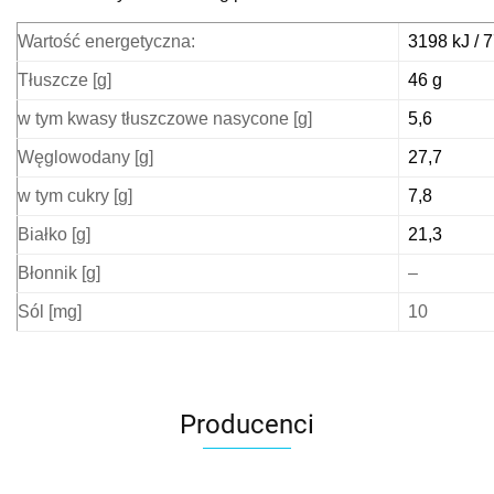
Wartość energetyczna:
3198 kJ / 7
Tłuszcze [g]
46 g
w tym kwasy tłuszczowe nasycone [g]
5,6
Węglowodany [g]
27,7
w tym cukry [g]
7,8
Białko [g]
21,3
Błonnik [g]
–
Sól [mg]
10
Producenci