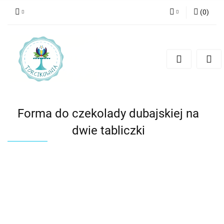
(
0
)
Zaloguj się
Zarejestruj się
Dodaj zgłoszenie
Forma do czekolady dubajskiej na
dwie tabliczki