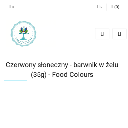
(
0
)
Zaloguj się
Zarejestruj się
Dodaj zgłoszenie
Czerwony słoneczny - barwnik w żelu
(35g) - Food Colours