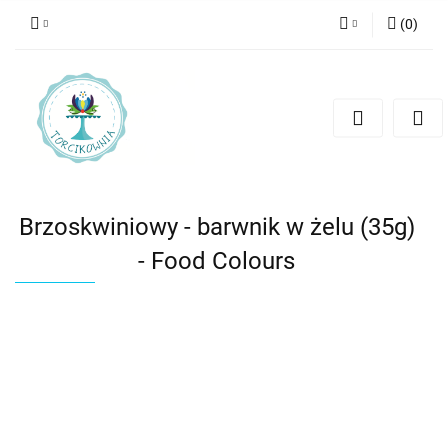
(
0
)
Zaloguj się
Zarejestruj się
Dodaj zgłoszenie
Brzoskwiniowy - barwnik w żelu (35g)
- Food Colours