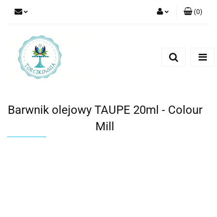
(
0
)
Zaloguj się
Zarejestruj się
Dodaj zgłoszenie
Barwnik olejowy TAUPE 20ml - Colour
Mill