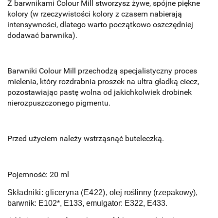
Z barwnikami Colour Mill stworzysz żywe, spójne piękne
kolory (w rzeczywistości kolory z czasem nabierają
intensywności, dlatego warto początkowo oszczędniej
dodawać barwnika).
Barwniki Colour Mill przechodzą specjalistyczny proces
mielenia, który rozdrabnia proszek na ultra gładką ciecz,
pozostawiając pastę wolna od jakichkolwiek drobinek
nierozpuszczonego pigmentu.
Przed użyciem należy wstrząsnąć buteleczką.
Pojemność: 20 ml
Składniki:
g
liceryna (E422)
, olej roślinny (rzepakowy),
barwnik: E102*, E133, emulgator: E322, E433.