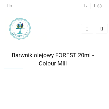
(
0
)
Zaloguj się
Zarejestruj się
Dodaj zgłoszenie
Barwnik olejowy FOREST 20ml -
Colour Mill