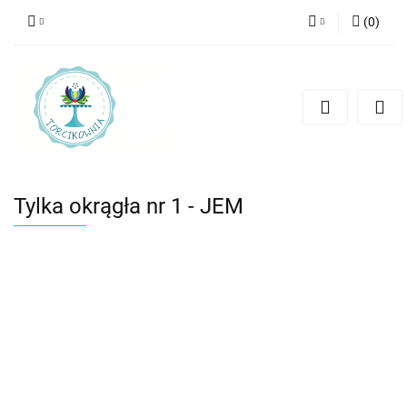
(
0
)
Zaloguj się
Zarejestruj się
Dodaj zgłoszenie
Tylka okrągła nr 1 - JEM