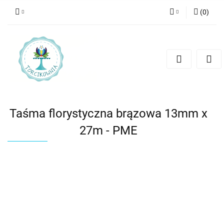
(
0
)
Zaloguj się
Zarejestruj się
Dodaj zgłoszenie
Taśma florystyczna brązowa 13mm x
27m - PME