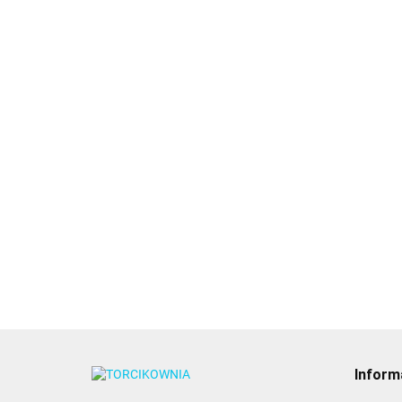
Świeczka na tort,
Świeczki na tort,
cyfra 1 - Wilton
Świeczki n
białe 10szt. - PME
błękitne 1
5.74
4.89
4.89
Inform