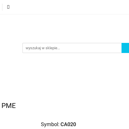
orie
Nowości
Bestsellery
Promocje
Akademi
omocje
Akademia
 - PME
Symbol:
CA020