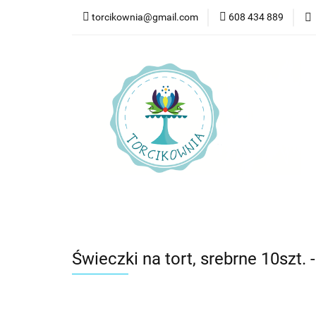
torcikownia@gmail.com
608 434 889
Kateg
Kategorie
Nowości
Bestsellery
Pr
Świeczki na tort, srebrne 10szt.