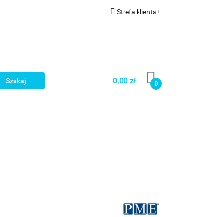
Strefa klienta
a
Zaloguj się
Zarejestruj się
Dodaj zgłoszenie
0,00 zł
0