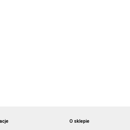
Świeczka
Świeczki na tort,
cyfra 0 
a tort,
Świeczki na tort,
różowe 10szt. - PME
0szt. - PME
neonowe 24szt. - PME
2.99
4.89
4.89
acje
O sklepie