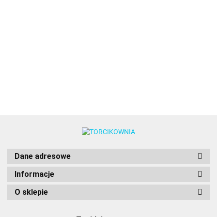
Świeczki
Świeczki
Świeczki
Świeczki
Świeczka
Świeczka
Świec
na tort,
na tort,
na tort,
na tort,
na tort,
na tort,
na tort,
białe
błękitne
srebrne
neonowe
cyfra 1 -
cyfra 0 -
cyfra 2
4.89
4.89
4.89
4.89
5.74
2.99
2.99
10szt. -
10szt. -
10szt. -
24szt. -
Wilton
Decora
Decor
PME
PME
PME
PME
Dane adresowe
Informacje
O sklepie