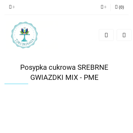
(
0
)
Zaloguj się
Zarejestruj się
Dodaj zgłoszenie
Posypka cukrowa SREBRNE
GWIAZDKI MIX - PME