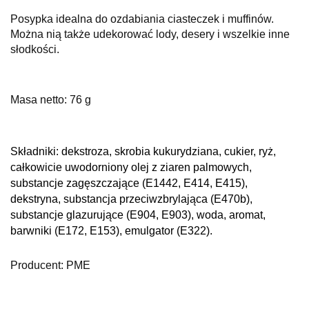
Posypka idealna do ozdabiania ciasteczek i muffinów.
Można nią także udekorować lody, desery i wszelkie inne
słodkości.
Masa netto: 76 g
Składniki: d
ekstroza, skrobia kukurydziana, cukier, ryż,
całkowicie uwodorniony olej z ziaren palmowych,
substancje zagęszczające (E1442, E414, E415),
dekstryna, substancja przeciwzbrylająca (E470b),
substancje glazurujące (E904, E903), woda, aromat,
barwniki (E172, E153), emulgator (E322).
Producent: PME