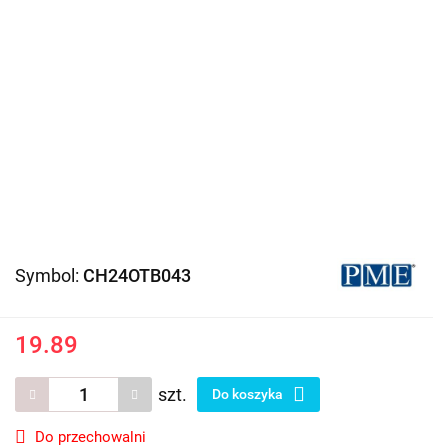
Symbol:
CH24OTB043
19.89
szt.
Do koszyka
Do przechowalni