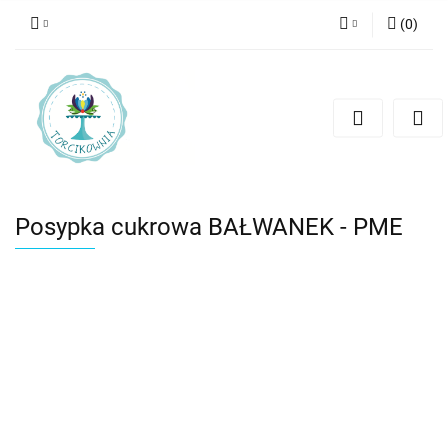
(
0
)
Zaloguj się
Zarejestruj się
Dodaj zgłoszenie
Posypka cukrowa BAŁWANEK - PME