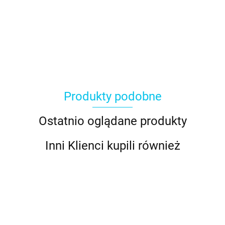
Produkty podobne
Ostatnio oglądane produkty
Inni Klienci kupili również
Pałeczki
Pałeczki
Pałeczki
Pałeczki