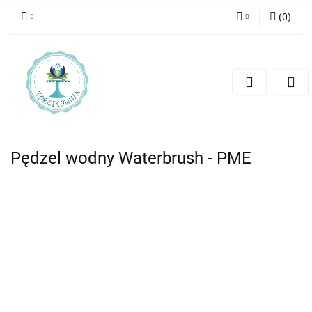
(
0
)
Zaloguj się
Zarejestruj się
Dodaj zgłoszenie
Pędzel wodny Waterbrush - PME