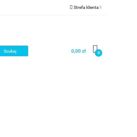
Strefa klienta
a
Zaloguj się
Zarejestruj się
Dodaj zgłoszenie
0,00 zł
0