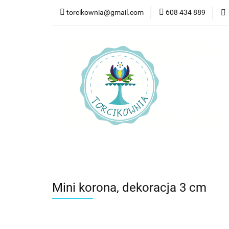
torcikownia@gmail.com
608 434 889
Kateg
Kategorie
Nowości
Bestsellery
Pr
Mini korona, dekoracja 3 cm