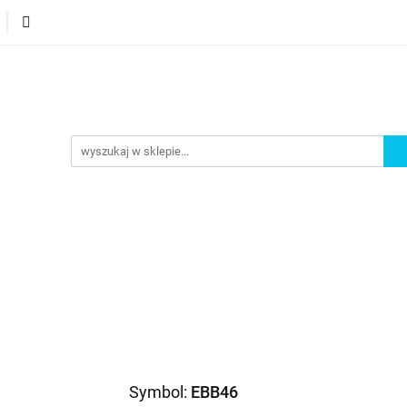
orie
Nowości
Bestsellery
Promocje
Akademi
omocje
Akademia
Symbol:
EBB46