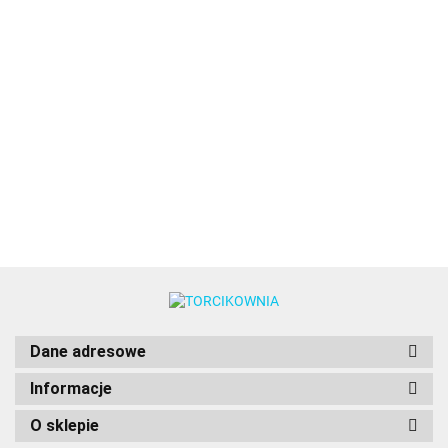
Ballet
Błękit
Burgund
Brązowy
Brązowy
Beige
Slipper
nieba -
-
-
-
Chamois
Bursting
Power
barwnik
barwnik
barwnik
barwnik
Power
8.49
10.89
Fire Power
10.89
8.49
10.89
8.49
Gel
w żelu
w żelu
w żelu
w żelu
Gel
Gel
JASNY
(28g) -
8.49
(28g) -
(20g) -
(28g) -
ECRU
CZERWON
RÓŻ
Wilton
Wilton
Food
Wilton
barwnik
barwnik w
barwnik
Colours
w żelu
żelu 20g -
w żelu
20g -
Food
20g -
Food
Colours
Food
Colours
Colours
Dane adresowe
Informacje
O sklepie