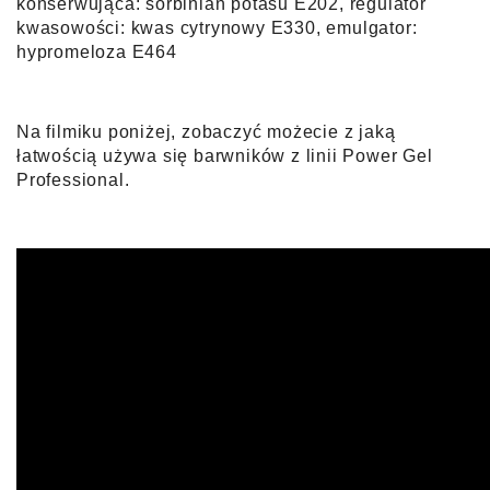
konserwująca: sorbinian potasu E202, regulator
kwasowości: kwas cytrynowy E330, emulgator:
hypromeloza E464
Na filmiku poniżej, zobaczyć możecie z jaką
łatwością używa się bar
wników z linii Power Gel
Professional.