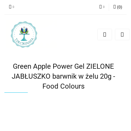
(
0
)
Zaloguj się
Zarejestruj się
Dodaj zgłoszenie
Green Apple Power Gel ZIELONE
JABŁUSZKO barwnik w żelu 20g -
Food Colours