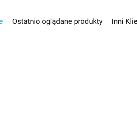
e
Ostatnio oglądane produkty
Inni Kli
Błękitny -
barwnik w
arwnik w
BLUSH barwnik w
proszku (2
- Fractal
żelu 30g - Fractal
19.98
BLUE DENIM barwnik
Colors
w żelu 30g - Fractal
15.49
Colors
15.49