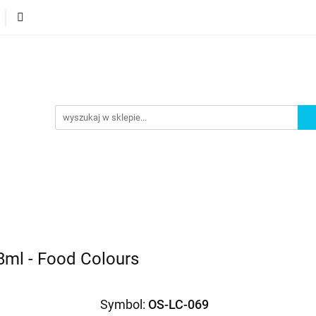
orie
Nowości
Bestsellery
Promocje
Akademi
omocje
Akademia
ml - Food Colours
Symbol:
OS-LC-069