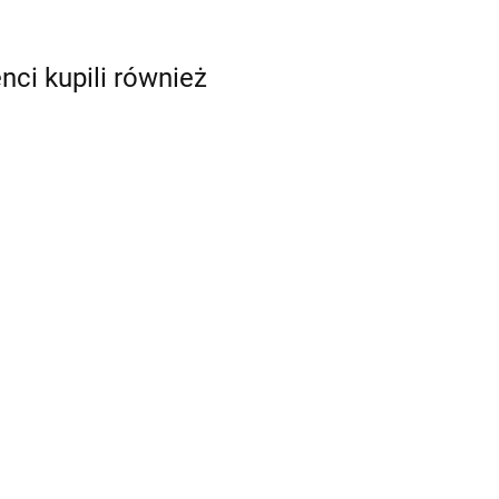
enci kupili również
5g)
BŁĘKITNY barwnik
BORDOWY barwnik
olejowy 18ml - Food
olejowy 18ml - Food
Colours
Colours
16.98
16.98