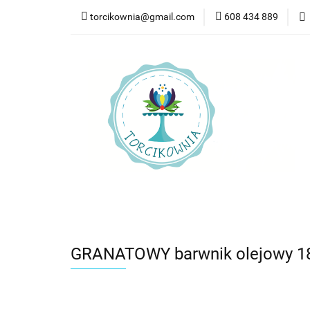
torcikownia@gmail.com
608 434 889
Kateg
Kategorie
Nowości
Bestsellery
Pr
GRANATOWY barwnik olejowy 18