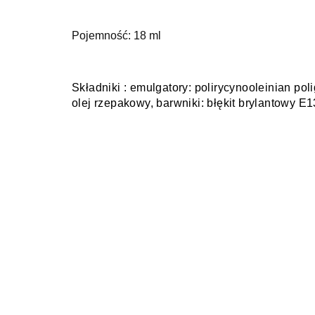
Pojemność: 18 ml
Składniki : emulgatory: polirycynooleinian p
olej rzepakowy, barwniki: błękit brylantowy E1