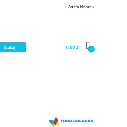
Strefa klienta
a
Zaloguj się
Zarejestruj się
Dodaj zgłoszenie
0,00 zł
0