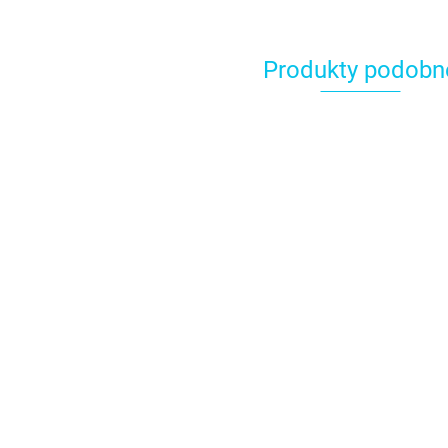
Produkty podobn
AZURE barwnik w
BLACK b
ALMOND barwnik w
żelu 30g - Fractal
żelu 30g 
żelu 30g - Fractal
Colors
Colors
Colors
15.49
15.49
15.49