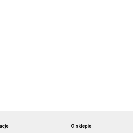
Forma do 
tabliczka
a do czekoladek,
aki w jajkach - Wilton
12.89
Forma do czekoladek, mini
króliczki i marchewki - Wilton
10.89
acje
O sklepie