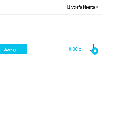
Strefa klienta
a
Zaloguj się
Zarejestruj się
Dodaj zgłoszenie
0,00 zł
0