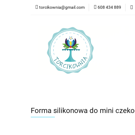
torcikownia@gmail.com
608 434 889
Kateg
Kategorie
Nowości
Bestsellery
Pr
Forma silikonowa do mini czeko