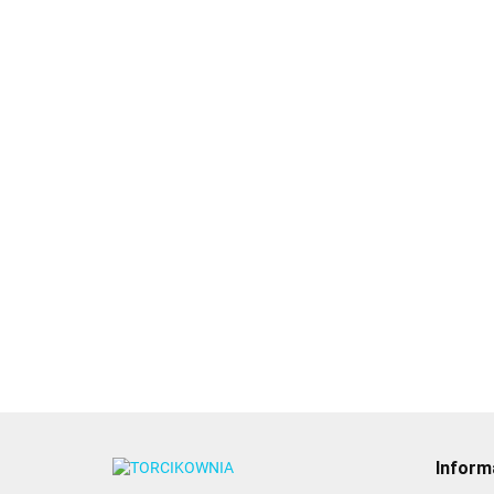
Forma do
czekoladek, róże -
Forma do czekoladek,
Wilton
9.89
mini czaszki - Wilton
Form
kurcz
9.89
12.89
Inform