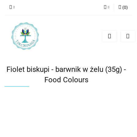
(
0
)
Zaloguj się
Zarejestruj się
Dodaj zgłoszenie
Fiolet biskupi - barwnik w żelu (35g) -
Food Colours