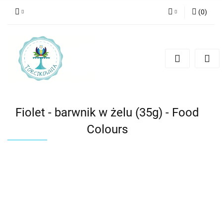
(
0
)
Zaloguj się
Zarejestruj się
Dodaj zgłoszenie
Fiolet - barwnik w żelu (35g) - Food
Colours