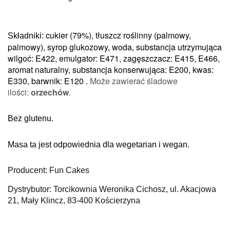
cukier (79%), tłuszcz roślinny (palmowy,
Składniki:
palmowy), syrop glukozowy, woda, substancja utrzymująca
wilgoć: E422, emulgator: E471, zagęszczacz: E415, E466,
aromat naturalny, substancja konserwująca: E200, kwas:
E330, barwnik: E120 .
Może zawierać śladowe
ilości:
orzechów
.
Bez glutenu.
Masa ta jest odpowiednia dla wegetarian i wegan.
Producent: Fun Cakes
Dystrybutor: Torcikownia Weronika Cichosz, ul. Akacjowa
21, Mały Klincz, 83-400 Kościerzyna