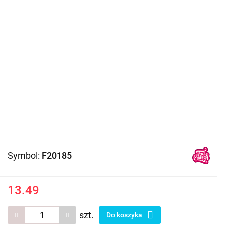
Symbol:
F20185
13.49
szt.
Do koszyka