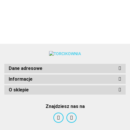
modelowania
modelowania
250 g -
obkładania
250 g -
250 g -
Saracino
250g -
Saracino
Saracino
Saracino
Dane adresowe
Informacje
O sklepie
Znajdziesz nas na