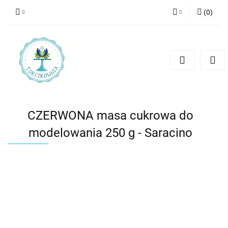
(
0
)
Zaloguj się
Zarejestruj się
Dodaj zgłoszenie
CZERWONA masa cukrowa do
modelowania 250 g - Saracino