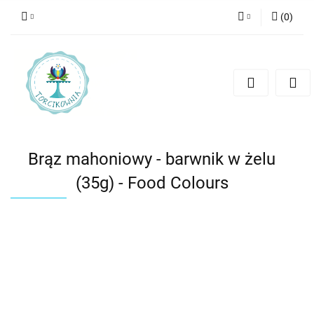
(
0
)
Zaloguj się
Zarejestruj się
Dodaj zgłoszenie
Brąz mahoniowy - barwnik w żelu
(35g) - Food Colours