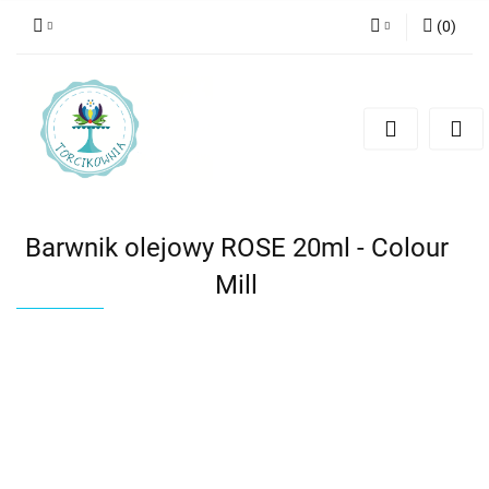
(
0
)
Zaloguj się
Zarejestruj się
Dodaj zgłoszenie
Barwnik olejowy ROSE 20ml - Colour
Mill