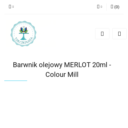
(
0
)
Zaloguj się
Zarejestruj się
Dodaj zgłoszenie
Barwnik olejowy MERLOT 20ml -
Colour Mill