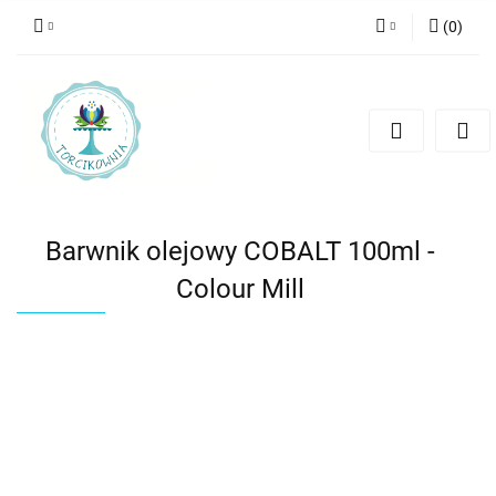
(
0
)
Zaloguj się
Zarejestruj się
Dodaj zgłoszenie
Barwnik olejowy COBALT 100ml -
Colour Mill