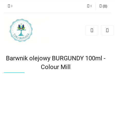
(
0
)
Zaloguj się
Zarejestruj się
Dodaj zgłoszenie
Barwnik olejowy BURGUNDY 100ml -
Colour Mill