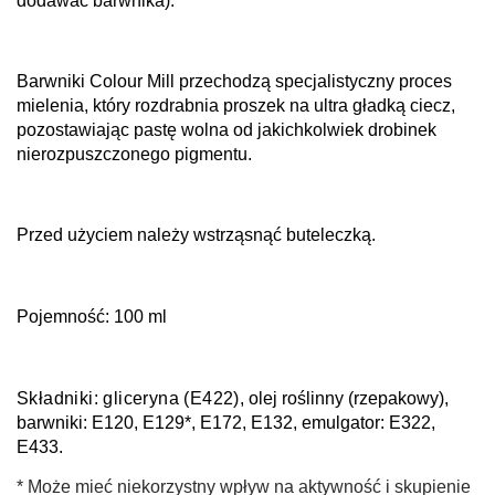
dodawać barwnika).
Barwniki Colour Mill przechodzą specjalistyczny proces
mielenia, który rozdrabnia proszek na ultra gładką ciecz,
pozostawiając pastę wolna od jakichkolwiek drobinek
nierozpuszczonego pigmentu.
Przed użyciem należy wstrząsnąć buteleczką.
Pojemność: 100 ml
Składniki:
g
liceryna (E422)
, olej roślinny (rzepakowy),
barwniki: E120, E129*, E172, E132, emulgator: E322,
E433.
* Może mieć niekorzystny wpływ na aktywność i skupienie