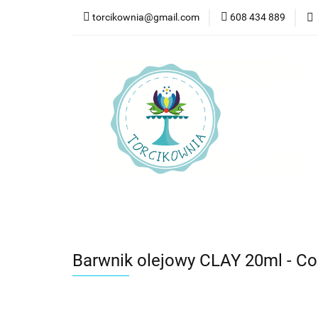
torcikownia@gmail.com
608 434 889
Kateg
Kategorie
Nowości
Bestsellery
Pr
Barwnik olejowy CLAY 20ml - Col