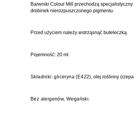
Barwniki Colour Mill przechodzą specjalistyczny 
drobinek nierozpuszczonego pigmentu.
Przed użyciem należy wstrząsnąć buteleczką.
Pojemność: 20 ml
Składniki:
g
liceryna (E422)
, olej roślinny (rze
Bez alergenów. Wegański.