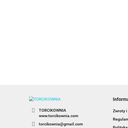
Barwnik ole
Barwnik olejowy
Barwnik olejowy
BLACK 20ml
BABY PINK 20ml -
BABY BLUE 20ml -
Colour Mill
26.99
Colour Mill
Colour Mill
26.99
26.99
Inform
TORCIKOWNIA
Zwroty i
www.torcikownia.com
Regula
torcikownia@gmail.com
Polityka