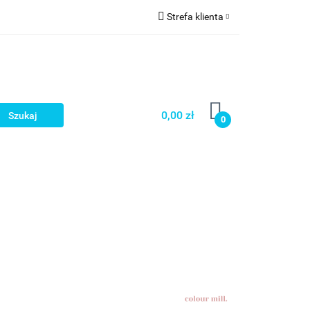
Strefa klienta
a
Zaloguj się
Zarejestruj się
Dodaj zgłoszenie
0,00 zł
0