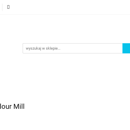
orie
Nowości
Bestsellery
Promocje
Akademi
omocje
Akademia
our Mill