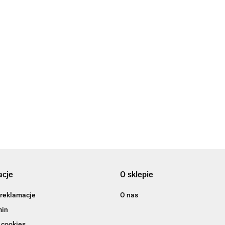
jowy
Barwnik olejowy
Barw
Barwnik olejowy
Barwnik olejowy
 -
BLUSH 20ml -
CAND
BLUE BELL 20ml -
BURGUNDY 20ml -
Colour Mill
Colou
26.99
26.9
Colour Mill
Colour Mill
26.99
26.99
acje
O sklepie
 reklamacje
O nas
min
 cookies