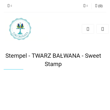
(
0
)
Zaloguj się
Zarejestruj się
Dodaj zgłoszenie
Stempel - TWARZ BAŁWANA - Sweet
Stamp