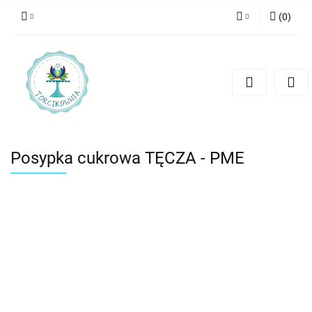
(
0
)
Zaloguj się
Zarejestruj się
Dodaj zgłoszenie
Posypka cukrowa TĘCZA - PME