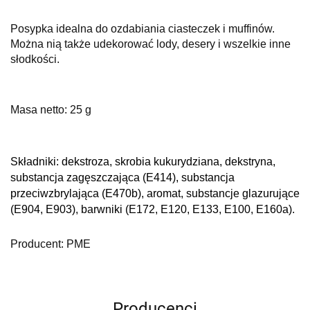
Posypka idealna do ozdabiania ciasteczek i muffinów.
Można nią także udekorować lody, desery i wszelkie inne
słodkości.
Masa netto: 25 g
Składniki: d
ekstroza, skrobia kukurydziana, dekstryna,
substancja zagęszczająca (E414), substancja
przeciwzbrylająca (E470b), aromat, substancje glazurujące
(E904, E903), barwniki (E172, E120, E133, E100, E160a).
Producent: PME
Producenci