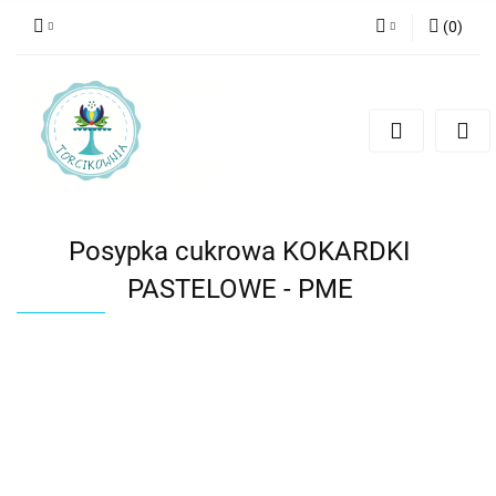
(
0
)
Zaloguj się
Zarejestruj się
Dodaj zgłoszenie
Posypka cukrowa KOKARDKI
PASTELOWE - PME