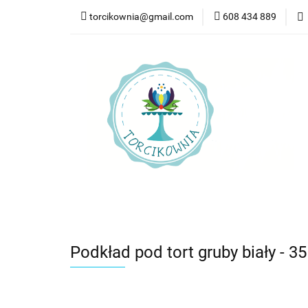
torcikownia@gmail.com
608 434 889
Kateg
Kategorie
Nowości
Bestsellery
Pr
Podkład pod tort gruby biały - 3