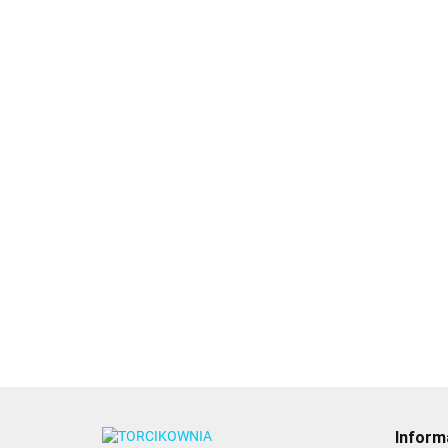
Podkład
Podkład pod
Podkład pod tort
okrągły różowe
tort gruby biały
gruby chabrowy-
złoto 15cm
- 30 cm - Fun
18.89
15.89
25 x 25 cm -
3szt. - PME
Cakes
14.98
Decora
Inform