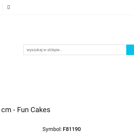
orie
Nowości
Bestsellery
Promocje
Akademi
omocje
Akademia
5 cm - Fun Cakes
Symbol:
F81190