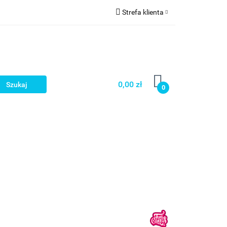
Strefa klienta
a
Zaloguj się
Zarejestruj się
Dodaj zgłoszenie
0,00 zł
0