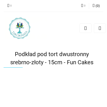
(
0
)
Zaloguj się
Zarejestruj się
Dodaj zgłoszenie
Podkład pod tort dwustronny
srebrno-złoty - 15cm - Fun Cakes