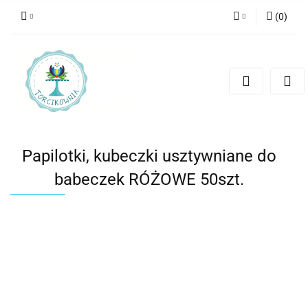
(
0
)
Zaloguj się
Zarejestruj się
Dodaj zgłoszenie
Papilotki, kubeczki usztywniane do
babeczek RÓŻOWE 50szt.