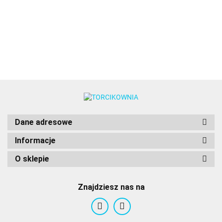
CIASTEK
(2szt.) -
lampka) -
10.89
Wilton
masa
w żelu
13.49
- Wilton
Wilton
Wilton
cukrowa
(28g) -
250 g - Fun
Wilton
Cakes
Dane adresowe
Informacje
O sklepie
Znajdziesz nas na