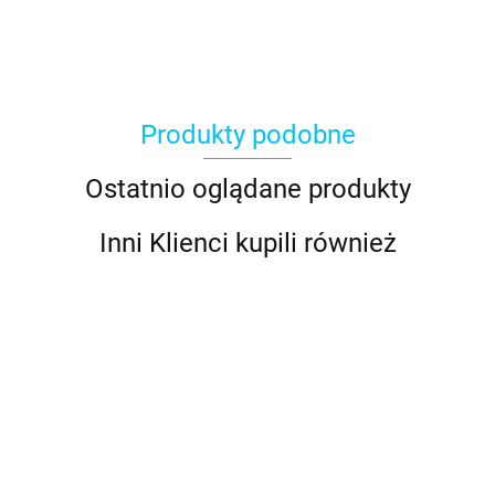
Produkty podobne
Ostatnio oglądane produkty
Inni Klienci kupili również
Foremka
Foremka
Foremki
Forma d
Czerwony
z miękką
roztopiny
(skarpeta,
czekolad
BIAŁA,
świąteczny
obwódką
bałwan
wianek,
KULE -
śnieżnobiała
16.59
16.59
16.59
- barwnik
12.89