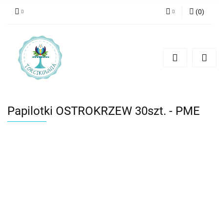
(
0
)
Zaloguj się
Zarejestruj się
Dodaj zgłoszenie
Papilotki OSTROKRZEW 30szt. - PME