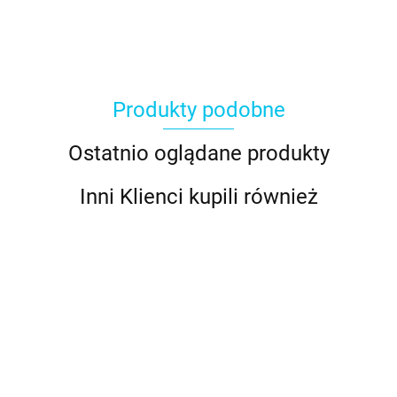
Produkty podobne
Ostatnio oglądane produkty
Inni Klienci kupili również
BIAŁA
masa
BIAŁA
cukrowa
BABY BLUE
BABY PINK
BIAŁA masa
masa
14.49
250 g -
masa
masa
cukrowa do