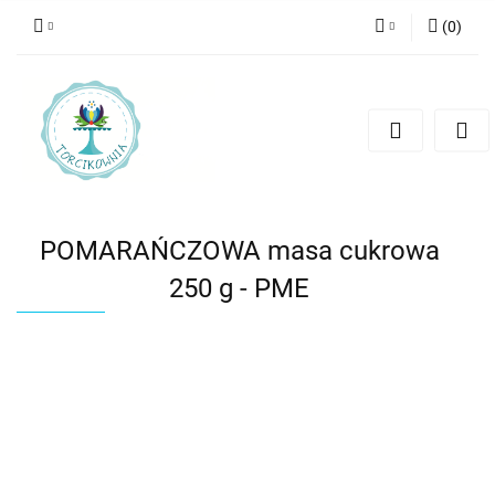
(
0
)
Zaloguj się
Zarejestruj się
Dodaj zgłoszenie
POMARAŃCZOWA masa cukrowa
250 g - PME