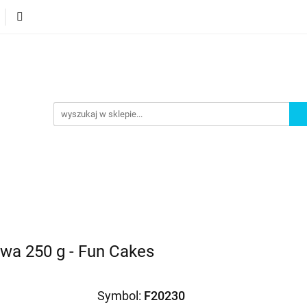
orie
Nowości
Bestsellery
Promocje
Akademi
omocje
Akademia
a 250 g - Fun Cakes
Symbol:
F20230