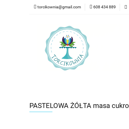
torcikownia@gmail.com
608 434 889
Kateg
Kategorie
Nowości
Bestsellery
Pr
PASTELOWA ŻÓŁTA masa cukrow