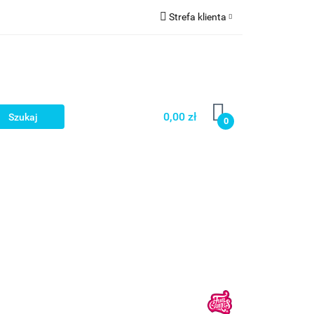
Strefa klienta
a
Zaloguj się
Zarejestruj się
Dodaj zgłoszenie
0,00 zł
0