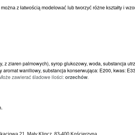
 można z łatwością modelować lub tworzyć różne kształty i wzor
wy, z ziaren palmowych), syrop glukozowy, woda, substancja ut
y aromat waniliowy, substancja konserwująca: E200, kwas: E3
Może zawierać śladowe ilości:
orzechów
.
n.
Akacjowa 21, Mały Klincz, 83-400 Kościerzyna