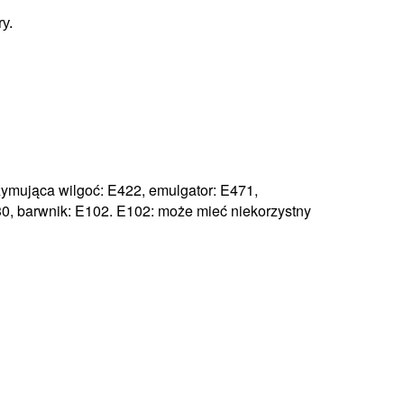
y.
rzymująca wilgoć: E422, emulgator: E471,
30, barwnik: E102.
E102: może mieć niekorzystny