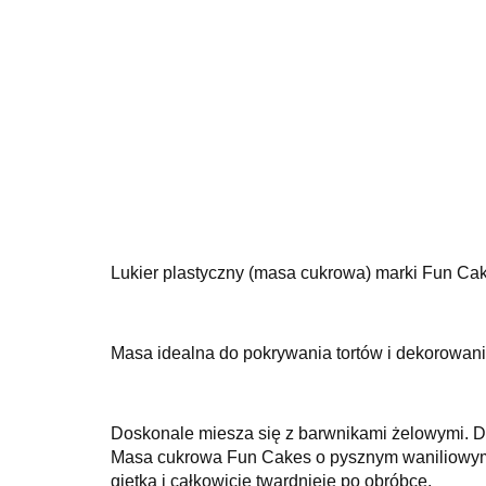
Lukier plastyczny (masa cukrowa) marki Fun Ca
Masa idealna do pokrywania tortów i dekorowania 
Doskonale miesza się z barwnikami żelowymi. 
Masa cukrowa Fun Cakes o pysznym waniliowym sm
giętka i całkowicie twardnieje po obróbce.