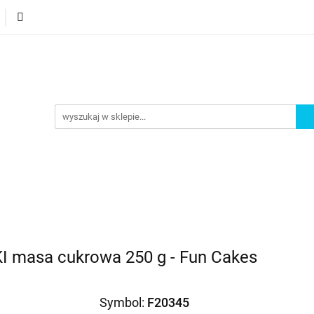
orie
Nowości
Bestsellery
Promocje
Akademi
omocje
Akademia
masa cukrowa 250 g - Fun Cakes
Symbol:
F20345