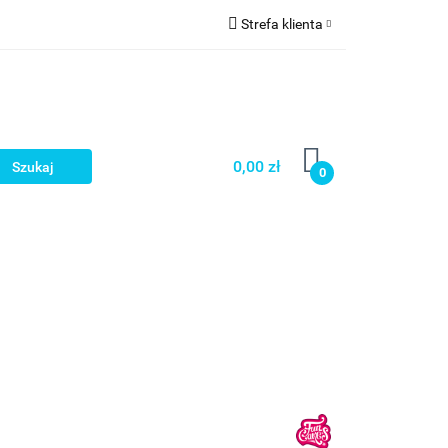
Strefa klienta
a
Zaloguj się
Zarejestruj się
Dodaj zgłoszenie
0,00 zł
0