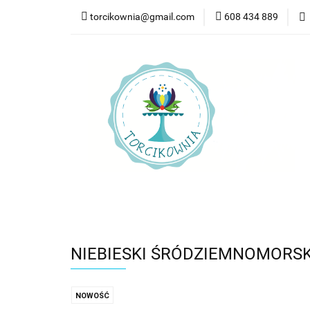
torcikownia@gmail.com
608 434 889
Kateg
Kategorie
Nowości
Bestsellery
Pr
NIEBIESKI ŚRÓDZIEMNOMORSKI 
NOWOŚĆ